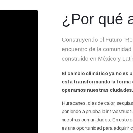
¿Por qué a
Construyendo el Futuro -Res
encuentro de la comunidad 
construido en México y Lat
El cambio climático ya no es 
está transformando la forma 
operamos nuestras ciudades
Huracanes, olas de calor, sequía
poniendo a prueba la infraestructu
nuestras comunidades. En este co
es una oportunidad para adquirir