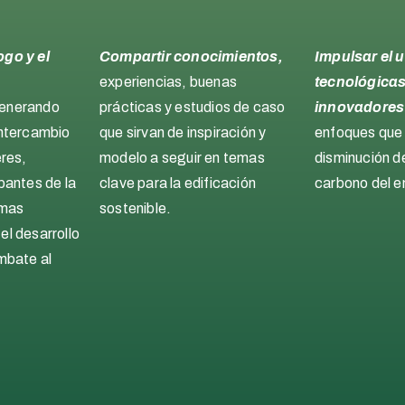
ogo y el
Compartir conocimientos,
Impulsar el 
experiencias, buenas
tecnológicas
generando
prácticas y estudios de caso
innovadores
intercambio
que sirvan de inspiración y
enfoques que
eres,
modelo a seguir en temas
disminución de
pantes de la
clave para la edificación
carbono del e
emas
sostenible.
el desarrollo
ombate al