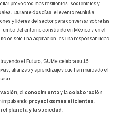
llar proyectos más resilientes, sostenibles y
ales. Durante dos días, el evento reunirá a
ones y líderes del sector para conversar sobre las
 rumbo del entorno construido en México y en el
no es solo una aspiración: es una responsabilidad
struyendo el Futuro, SUMe celebra su 15
tivas, alianzas y aprendizajes que han marcado el
éxico.
ovación
, el
conocimiento
y la
colaboración
n impulsando
proyectos más eficientes,
 el planeta y la sociedad.