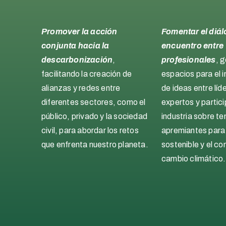
Promover la acción
Fomentar el diál
conjunta hacia la
encuentro entre
descarbonización
,
profesionales
, 
facilitando la creación de
espacios para el 
alianzas y redes entre
de ideas entre líd
diferentes sectores, como el
expertos y partici
público, privado y la sociedad
industria sobre t
civil, para abordar los retos
apremiantes para 
que enfrenta nuestro planeta.
sostenible y el c
cambio climático.